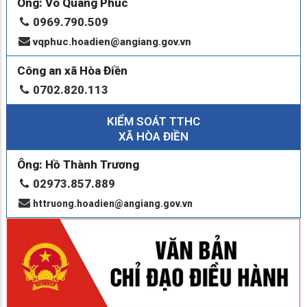
Ông: Võ Quang Phúc
0969.790.509
vqphuc.hoadien@angiang.gov.vn
Công an xã Hòa Điền
0702.820.113
KIỂM SOÁT TTHC
XÃ HÒA ĐIỀN
Ông: Hồ Thành Trương
02973.857.889
httruong.hoadien@angiang.gov.vn