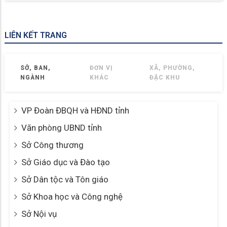
LIÊN KẾT TRANG
SỞ, BAN,
ĐƠN VỊ
XÃ, PHƯỜNG,
NGÀNH
KHÁC
ĐẶC KHU
VP Đoàn ĐBQH và HĐND tỉnh
Văn phòng UBND tỉnh
Sở Công thương
Sở Giáo dục và Đào tạo
Sở Dân tộc và Tôn giáo
Sở Khoa học và Công nghệ
Sở Nội vụ