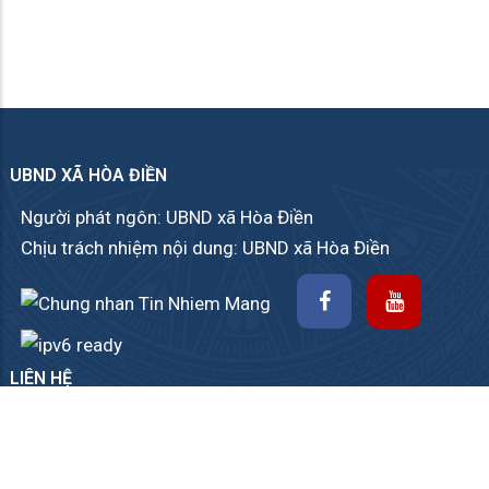
UBND XÃ HÒA ĐIỀN
Người phát ngôn: UBND xã Hòa Điền
Chịu trách nhiệm nội dung: UBND xã Hòa Điền
LIÊN HỆ
Góp ý
|
Sơ đồ website
|
RSS
Quốc lộ 80, ấp Lung Lớn, xã Hòa Điền, tỉnh An Giang.
02973.753.002