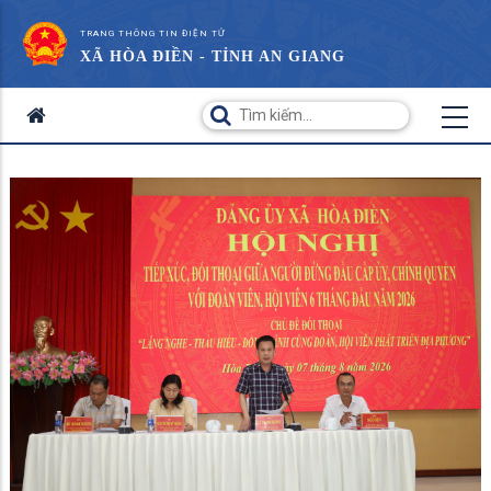
TRANG THÔNG TIN ĐIỆN TỬ
XÃ HÒA ĐIỀN - TỈNH AN GIANG