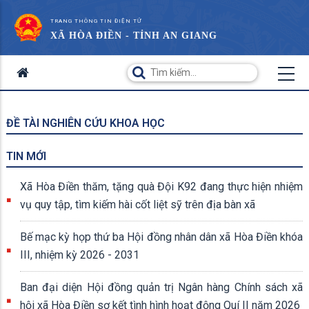
TRANG THÔNG TIN ĐIỆN TỬ
XÃ HÒA ĐIỀN - TỈNH AN GIANG
ĐỀ TÀI NGHIÊN CỨU KHOA HỌC
TIN MỚI
Xã Hòa Điền thăm, tặng quà Đội K92 đang thực hiện nhiệm
vụ quy tập, tìm kiếm hài cốt liệt sỹ trên địa bàn xã
Bế mạc kỳ họp thứ ba Hội đồng nhân dân xã Hòa Điền khóa
III, nhiệm kỳ 2026 - 2031
Ban đại diện Hội đồng quản trị Ngân hàng Chính sách xã
hội xã Hòa Điền sơ kết tình hình hoạt động Quí II năm 2026