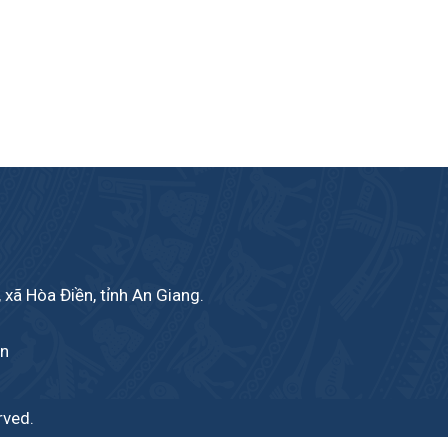
 xã Hòa Điền, tỉnh An Giang.
vn
rved.