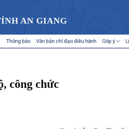
TỈNH AN GIANG
Thông báo
Văn bản chỉ đạo điều hành
Góp ý
L
ộ, công chức