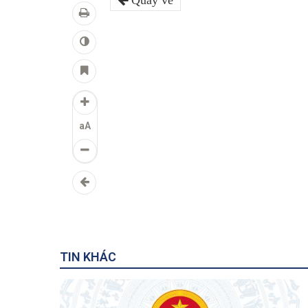
Quay về
aA
TIN KHÁC