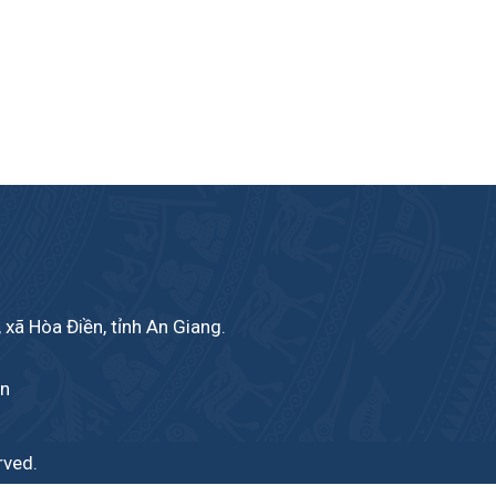
 xã Hòa Điền, tỉnh An Giang.
vn
rved.