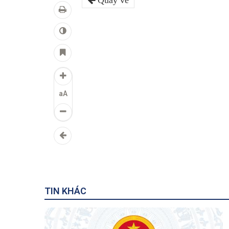
Quay về
aA
TIN KHÁC