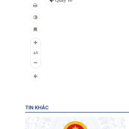
Quay về
aA
TIN KHÁC