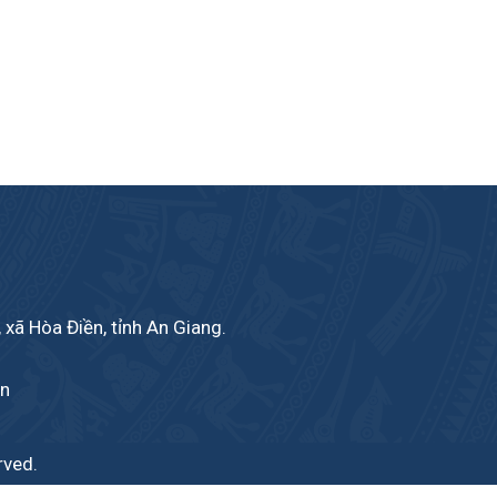
 xã Hòa Điền, tỉnh An Giang.
vn
rved.