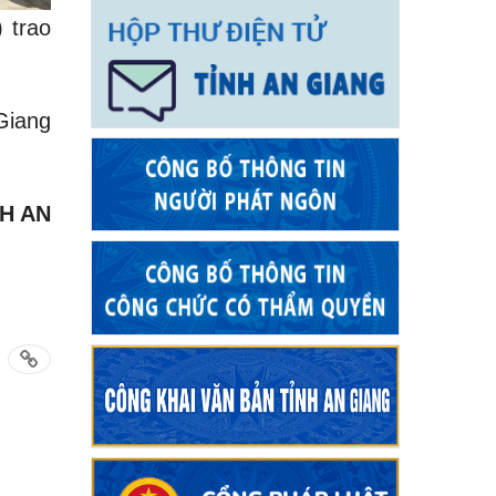
 trao
Giang
H AN