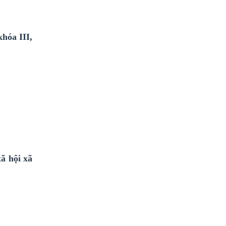
hóa III,
ã hội xã