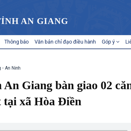
TỈNH AN GIANG
Thông báo
Văn bản chỉ đạo điều hành
Góp ý
Li
 - An Ninh
h An Giang bàn giao 02 că
 tại xã Hòa Điền