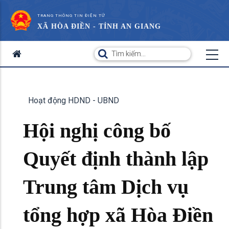
TRANG THÔNG TIN ĐIỆN TỬ
XÃ HÒA ĐIỀN - TỈNH AN GIANG
Hoạt động HDND - UBND
Hội nghị công bố
Quyết định thành lập
Trung tâm Dịch vụ
tổng hợp xã Hòa Điền