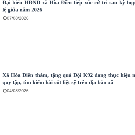
Đại biểu HĐND xã Hòa Điền tiếp xúc cử tri sau kỳ họ
lệ giữa năm 2026
07/08/2026
Xã Hòa Điền thăm, tặng quà Đội K92 đang thực hiện 
quy tập, tìm kiếm hài cốt liệt sỹ trên địa bàn xã
04/08/2026