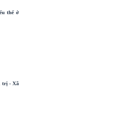
ếu thế ở
 trị - Xã