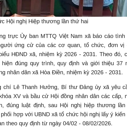
c Hội nghị Hiệp thương lần thứ hai
g trực Ủy ban MTTQ Việt Nam xã báo cáo tình 
 người ứng cử của các cơ quan, tổ chức, đơn vị
 biểu HĐND xã, nhiệm kỳ 2026 - 2031. Theo đó, c
hiện đúng quy trình, quy định và giới thiệu 37 
ồng nhân dân xã Hòa Điền, nhiệm kỳ 2026 - 2031.
 chí Lê Thanh Hưởng, Bí thư Đảng ủy xã yêu c
 khóa XV và bầu cử Hội đồng nhân dân các cấp, 
n, đúng luật định, sau Hội nghị hiệp thương lần
hối hợp với UBND xã tổ chức hội nghị lấy ý kiến c
an theo quy định từ ngày 04/02 - 08/02/2026.