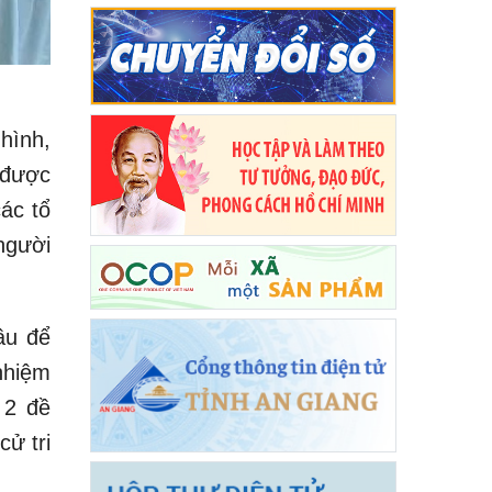
hình,
 được
ác tổ
người
ầu để
nhiệm
 2 đề
ử tri