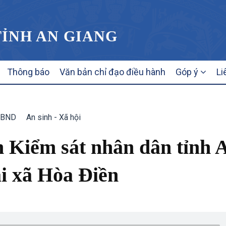
TỈNH AN GIANG
Thông báo
Văn bản chỉ đạo điều hành
Góp ý
Li
UBND
An sinh - Xã hội
n Kiểm sát nhân dân tỉnh 
ại xã Hòa Điền