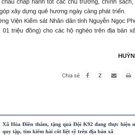
 cháu chấp hành tốt các chủ trương, chính sách,
 góp xây dựng quê hương ngày càng phát triển.
ng Viện Kiểm sát Nhân dân tỉnh Nguyễn Ngọc Ph
t 01 triệu đồng) cho các hộ nghèo trên địa bàn x
HUỲN
Chia sẻ
Z
Xã Hòa Điền thăm, tặng quà Đội K92 đang thực hiện 
quy tập, tìm kiếm hài cốt liệt sỹ trên địa bàn xã