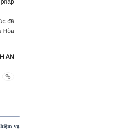
 pháp
úc đã
ã Hòa
H AN
nhiệm vụ