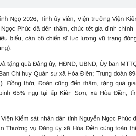
 Ngọ 2026, Tỉnh ủy viên, Viện trưởng Viện Kiể
Ngọc Phúc đã đến thăm, chúc tết gia đình chính 
êu biểu, cán bộ chiến sĩ lực lượng vũ trang đóng
ang).
và tặng quà Đảng ủy, HĐND, UBND, Ủy ban MTTQ
Ban Chỉ huy Quân sự xã Hòa Điền; Trung đoàn 89
). Đồng thời, Đoàn cũng đến thăm, tặng quà gia
inh 65% ngụ tại ấp Kiên Sơn, xã Hòa Điền, tỉ
Viện Kiểm sát nhân dân tỉnh Nguyễn Ngọc Phúc đ
n Thường vụ Đảng ủy xã Hòa Điền cùng toàn th