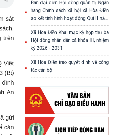
Ban đại diện Hội đồng quản trị Ngân
hàng Chính sách xã hội xã Hòa Điền
m sát
sơ kết tình hình hoạt động Quí II năm
2026
sách,
Xã Hòa Điền Khai mạc kỳ họp thứ ba
 trên
Hội đồng nhân dân xã khóa III, nhiệm
kỳ 2026 - 2031
Xã Hòa Điền trao quyết định về công
 Việt
tác cán bộ
3 (Bộ
 đình
nh An
ã gửi
ể cán