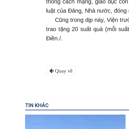
thống cách mạng, giáo dục con
luật của Đảng, Nhà nước, đóng
Cũng trong dịp này, Viện trưở
trao tặng 20 suất quà (mỗi suấ
Điền./.
Quay về
TIN KHÁC