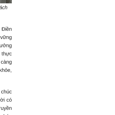
sách
 Điền
 vững
tưởng
 thực
 càng
khỏe,
 chúc
ời có
ruyền