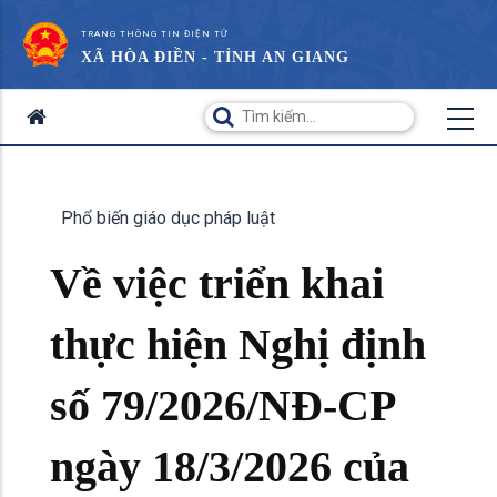
TRANG THÔNG TIN ĐIỆN TỬ
XÃ HÒA ĐIỀN - TỈNH AN GIANG
Phổ biến giáo dục pháp luật
Về việc triển khai
thực hiện Nghị định
số 79/2026/NĐ-CP
ngày 18/3/2026 của