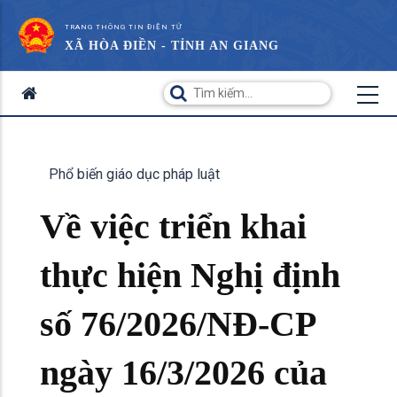
TRANG THÔNG TIN ĐIỆN TỬ
XÃ HÒA ĐIỀN - TỈNH AN GIANG
Phổ biến giáo dục pháp luật
Về việc triển khai
thực hiện Nghị định
số 76/2026/NĐ-CP
ngày 16/3/2026 của