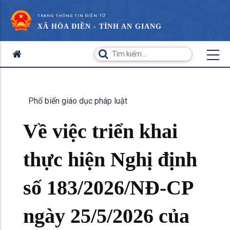
TRANG THÔNG TIN ĐIỆN TỬ
XÃ HÒA ĐIỀN - TỈNH AN GIANG
Phổ biến giáo dục pháp luật
Về việc triển khai
thực hiện Nghị định
số 183/2026/NĐ-CP
ngày 25/5/2026 của