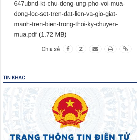
647ubnd-kt-chu-dong-ung-pho-voi-mua-
dong-loc-set-tren-dat-lien-va-gio-giat-
manh-tren-bien-trong-thoi-ky-chuyen-
mua.pdf
(1.72 MB)
Chia sẻ
Z
TIN KHÁC