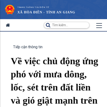
TRANG THÔNG TIN ĐIỆN TỬ
XÃ HÒA ĐIỀN - TỈNH AN GIANG
Tiếp cận thông tin
Về việc chủ động ứng
phó với mưa dông,
lốc, sét trên đất liền
và gió giật mạnh trên