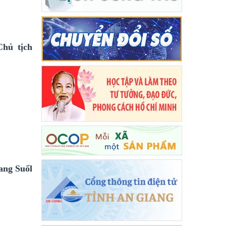
Chủ tịch
ang Suổl