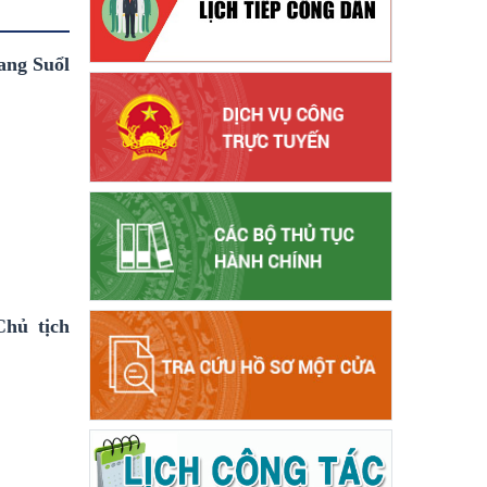
ang Suổl
Chủ tịch