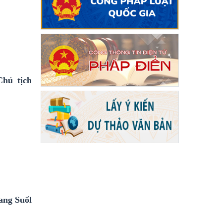
Chủ tịch
ang Suổl