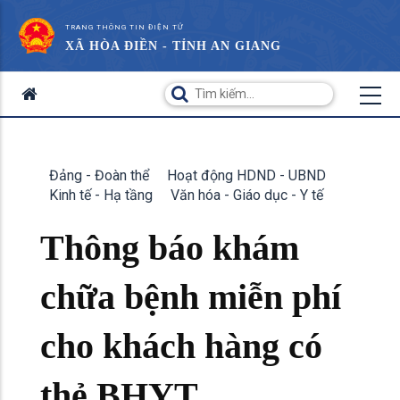
TRANG THÔNG TIN ĐIỆN TỬ
XÃ HÒA ĐIỀN - TỈNH AN GIANG
Đảng - Đoàn thể
Hoạt động HDND - UBND
Kinh tế - Hạ tầng
Văn hóa - Giáo dục - Y tế
Thông báo khám
chữa bệnh miễn phí
cho khách hàng có
thẻ BHYT