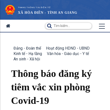
TRANG THÔNG TIN ĐIỆN TỬ
XÃ HÒA ĐIỀN - TỈNH AN GIANG
Đảng - Đoàn thể
Hoạt động HDND - UBND
Kinh tế - Hạ tầng
Văn hóa - Giáo dục - Y tế
An sinh - Xã hội
Thông báo đăng ký
tiêm vắc xin phòng
Covid-19