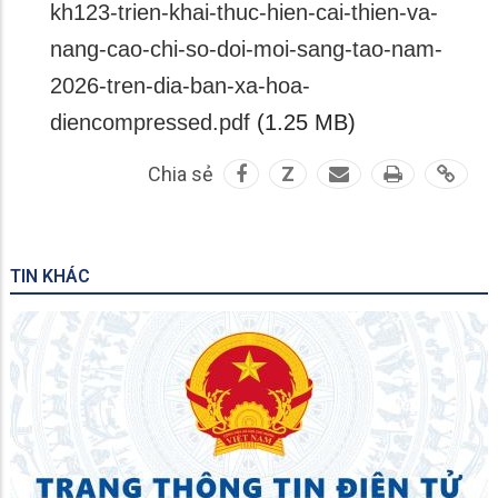
kh123-trien-khai-thuc-hien-cai-thien-va-
nang-cao-chi-so-doi-moi-sang-tao-nam-
2026-tren-dia-ban-xa-hoa-
diencompressed.pdf
(1.25 MB)
Chia sẻ
Z
TIN KHÁC