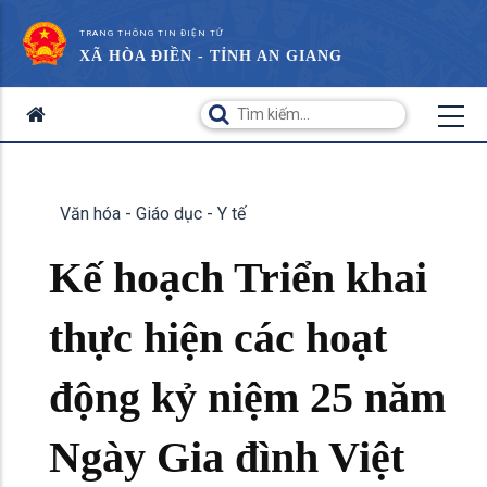
TRANG THÔNG TIN ĐIỆN TỬ
XÃ HÒA ĐIỀN - TỈNH AN GIANG
Văn hóa - Giáo dục - Y tế
Kế hoạch Triển khai
thực hiện các hoạt
động kỷ niệm 25 năm
Ngày Gia đình Việt