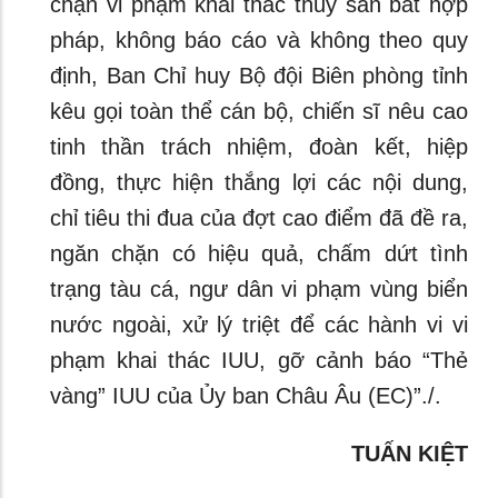
chặn vi phạm khai thác thủy sản bất hợp
pháp, không báo cáo và không theo quy
định, Ban Chỉ huy Bộ đội Biên phòng tỉnh
kêu gọi toàn thể cán bộ, chiến sĩ nêu cao
tinh thần trách nhiệm, đoàn kết, hiệp
đồng, thực hiện thắng lợi các nội dung,
chỉ tiêu thi đua của đợt cao điểm đã đề ra,
ngăn chặn có hiệu quả, chấm dứt tình
trạng tàu cá, ngư dân vi phạm vùng biển
nước ngoài, xử lý triệt để các hành vi vi
phạm khai thác IUU, gỡ cảnh báo “Thẻ
vàng” IUU của Ủy ban Châu Âu (EC)”./.
TUẤN KIỆT