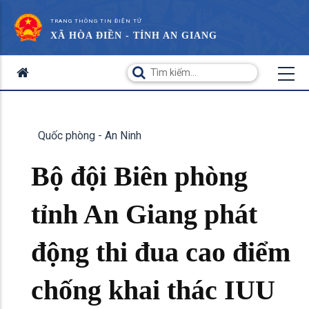
TRANG THÔNG TIN ĐIỆN TỬ
XÃ HÒA ĐIỀN - TỈNH AN GIANG
Quốc phòng - An Ninh
Bộ đội Biên phòng
tỉnh An Giang phát
động thi đua cao điểm
chống khai thác IUU